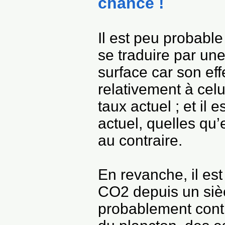
chance !
Il est peu probab
se traduire par une
surface car son eff
relativement à cel
taux actuel ; et il
actuel, quelles qu’
au contraire.
En revanche, il est
CO2 depuis un sièc
probablement contr