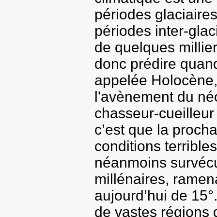
périodes glaciaire
périodes inter-glac
de quelques millie
donc prédire quand 
appelée Holocène, 
l'avènement du néo
chasseur-cueilleur 
c’est que la proch
conditions terrible
néanmoins survécu
millénaires, ramen
aujourd’hui de 15°
de vastes régions 