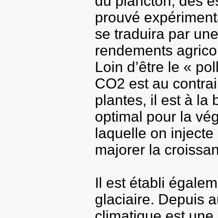
du plancton, des es
prouvé expériment
se traduira par un
rendements agricol
Loin d’être le « po
CO2 est au contrair
plantes, il est à l
optimal pour la vég
laquelle on inject
majorer la croissa
Il est établi égale
glaciaire. Depuis a
climatique est une