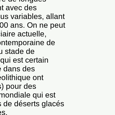
nt avec des
us variables, allant
000 ans.
On ne peut
aire actuelle,
contemporaine de
u stade de
 qui est certain
té dans des
olithique ont
) pour des
mondiale qui est
s de déserts glacés
es.