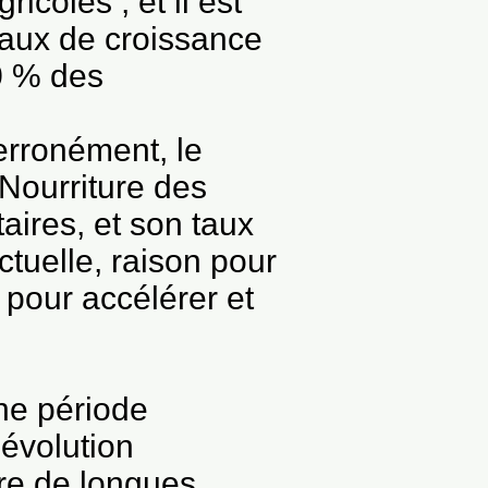
coles ; et il est
taux de croissance
0 % des
 erronément, le
 Nourriture des
taires, et son taux
ctuelle, raison pour
 pour accélérer et
une période
’évolution
ère de longues