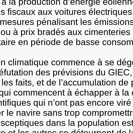
à la production d’énergie éolienne
s fiscaux aux voitures électriques
s mesures pénalisant les émissio
 ou à prix bradés aux cimenteries d
taire en période de basse conso
tion climatique commence à se dégo
réfutation des prévisions du GIEC,
 les faits, et de l’accumulation de
 qui commencent à échapper à la 
ifiques qui n’ont pas encore viré
r le navire sans trop compromettr
-sceptiques dans la population es
e et les autres se détournent de 