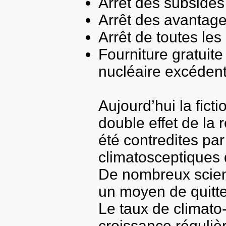
Arrêt des subsides 
Arrêt des avantage
Arrêt de toutes le
Fourniture gratuite
nucléaire excéden
Aujourd’hui la fic
double effet de la 
été contredites par
climatosceptiques
De nombreux scient
un moyen de quitte
Le taux de climato
croissance régulièr