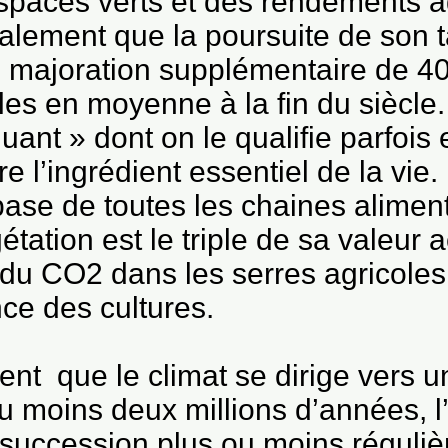
paces verts et des rendements agri
alement que la poursuite de son 
e majoration supplémentaire de 4
es en moyenne à la fin du siècle.
lluant » dont on le qualifie parfois
e l’ingrédient essentiel de la vie.
a base de toutes les chaines alimen
étation est le triple de sa valeur a
e du CO2 dans les serres agricoles
nce des cultures.
ment que le climat se dirige vers 
u moins deux millions d’années, l
 succession plus ou moins réguli