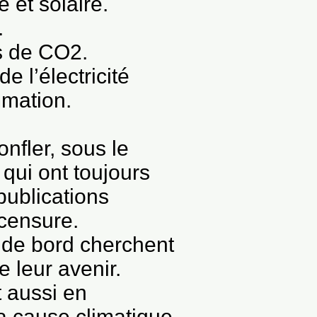
 et solaire.
.
ns de CO2.
e l’électricité
mmation.
nfler, sous le
 qui ont toujours
 publications
censure.
 de bord cherchent
e leur avenir.
t aussi en
la cause climatique,